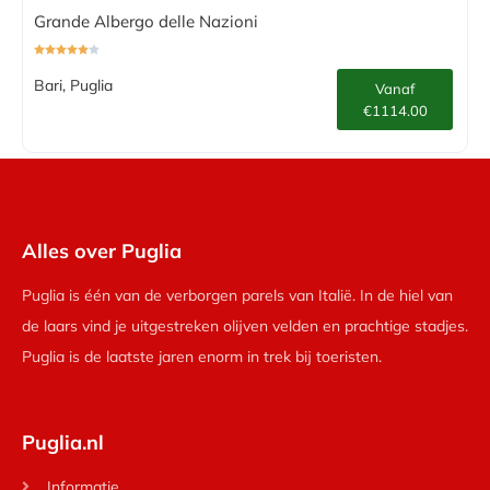
Grande Albergo delle Nazioni
Bari, Puglia
Vanaf
€1114.00
Alles over Puglia
Puglia is één van de verborgen parels van Italië. In de hiel van
de laars vind je uitgestreken olijven velden en prachtige stadjes.
Puglia is de laatste jaren enorm in trek bij toeristen.
Puglia.nl
Informatie