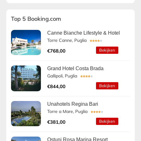
Top 5 Booking.com
Canne Bianche Lifestyle & Hotel
Torre Canne, Puglia





Bekijken
€768,00
Grand Hotel Costa Brada
Gallipoli, Puglia





Bekijken
€844,00
Unahotels Regina Bari
Torre a Mare, Puglia





Bekijken
€381,00
Ostuni Rosa Marina Resort