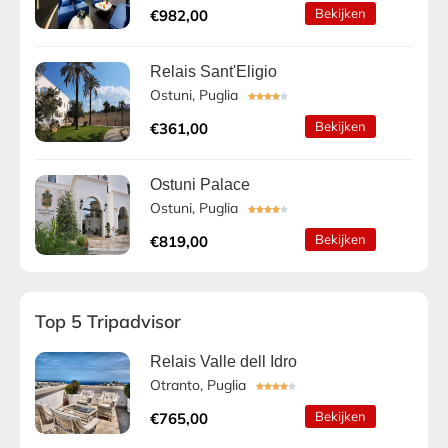
Bekijken
€982,00
Relais Sant'Eligio
Ostuni, Puglia





Bekijken
€361,00
Ostuni Palace
Ostuni, Puglia





Bekijken
€819,00
Top 5 Tripadvisor
Relais Valle dell Idro
Otranto, Puglia





Bekijken
€765,00