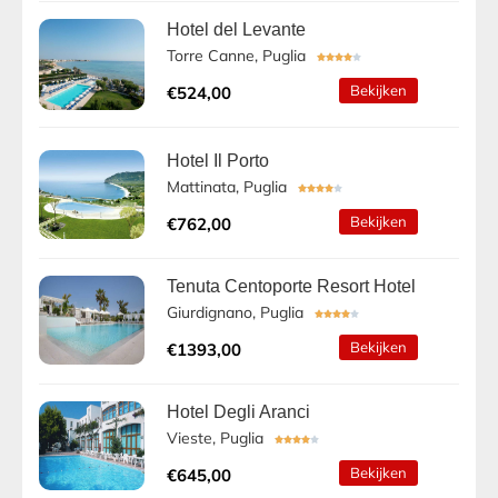
Hotel del Levante
Torre Canne, Puglia





Bekijken
€524,00
Hotel Il Porto
Mattinata, Puglia





Bekijken
€762,00
Tenuta Centoporte Resort Hotel
Giurdignano, Puglia





Bekijken
€1393,00
Hotel Degli Aranci
Vieste, Puglia





Bekijken
€645,00