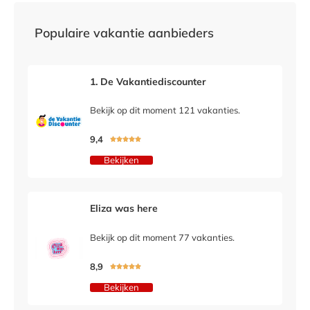
Populaire vakantie aanbieders
1. De Vakantiediscounter
Bekijk op dit moment 121 vakanties.
9,4





Bekijken
Eliza was here
Bekijk op dit moment 77 vakanties.
8,9





Bekijken