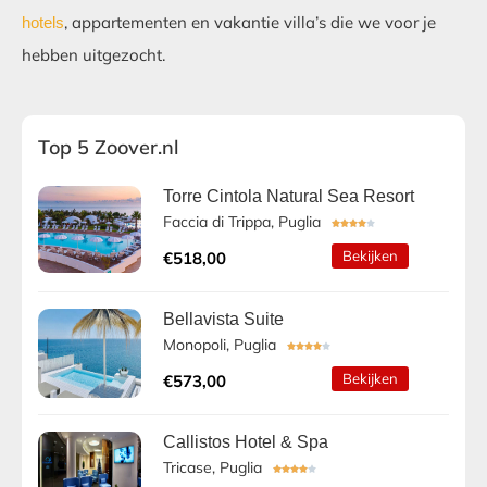
, appartementen en vakantie villa’s die we voor je
hotels
hebben uitgezocht.
Top 5 Zoover.nl
Torre Cintola Natural Sea Resort
Faccia di Trippa, Puglia





Bekijken
€518,00
Bellavista Suite
Monopoli, Puglia





Bekijken
€573,00
Callistos Hotel & Spa
Tricase, Puglia




