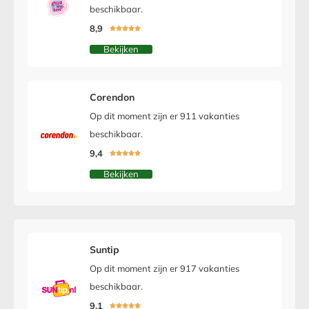
beschikbaar.
8,9





Bekijken
Corendon
Op dit moment zijn er 911 vakanties
beschikbaar.
9,4





Bekijken
Suntip
Op dit moment zijn er 917 vakanties
beschikbaar.
9,1




