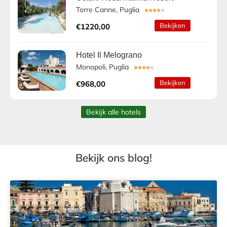
Torre Canne, Puglia





Bekijken
€1220,00
Hotel Il Melograno
Monopoli, Puglia





Bekijken
€968,00
Bekijk alle hotels
Bekijk ons blog!