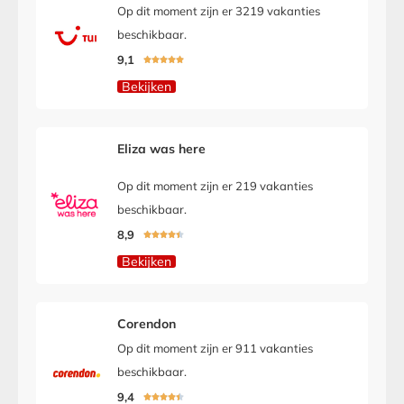
Op dit moment zijn er 3219 vakanties
beschikbaar.
9,1





Bekijken
Eliza was here
Op dit moment zijn er 219 vakanties
beschikbaar.
8,9





Bekijken
Corendon
Op dit moment zijn er 911 vakanties
beschikbaar.
9,4




