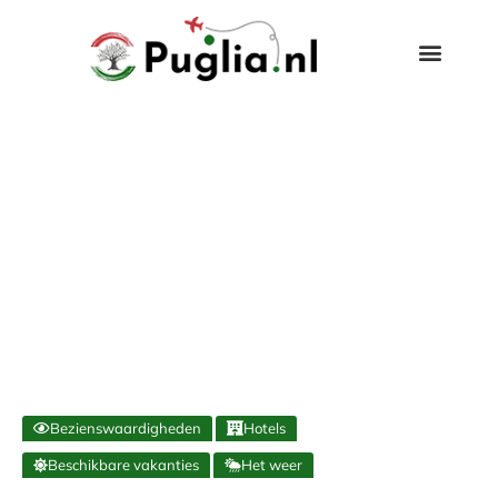
Bezienswaardigheden
Hotels
Beschikbare vakanties
Het weer