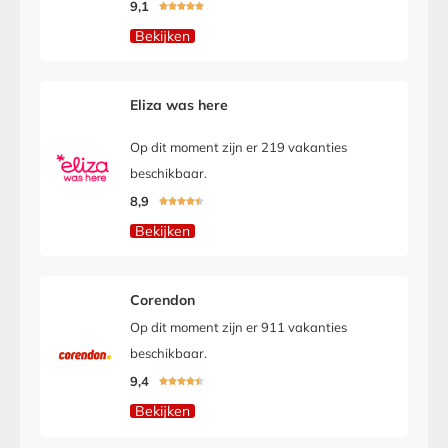
9,1





Bekijken
Eliza was here
Op dit moment zijn er 219 vakanties
beschikbaar.
8,9





Bekijken
Corendon
Op dit moment zijn er 911 vakanties
beschikbaar.
9,4





Bekijken