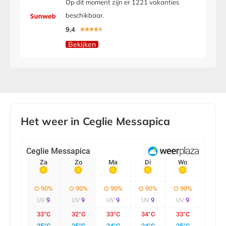
Op dit moment zijn er 1221 vakanties
beschikbaar.
9,4





Bekijken
Het weer in Ceglie Messapica