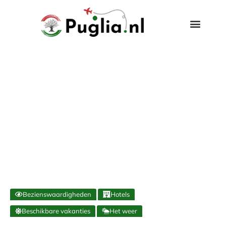
Bezienswaardigheden
Hotels
Beschikbare vakanties
Het weer