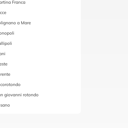
rtina Franca
cce
lignano a Mare
onopoli
llipoli
ani
este
rente
corotondo
n giovanni rotondo
asano