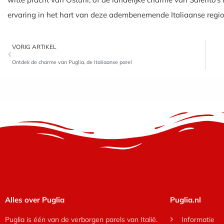
ervaring in het hart van deze adembenemende Italiaanse regio
VORIG ARTIKEL
Ontdek de charme van Puglia, de Italiaanse parel
Alles over Puglia
Puglia.nl
Puglia is één van de verborgen parels van Italië.
Informatie