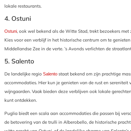
lokale restaurants.
4. Ostuni
, ook wel bekend als de Witte Stad, trekt bezoekers met 
Ostuni
Kies voor een verblijf in het historische centrum om te geniete
Middellandse Zee in de verte. ’s Avonds verlichten de straatlan
5. Salento
De landelijke regio
staat bekend om zijn prachtige mas
Salento
accommodaties. Hier kun je genieten van de rust en sereniteit 
wijngaarden. Vaak bieden deze verblijven ook lokale gerechte
kunt ontdekken.
Puglia biedt een scala aan accommodaties die passen bij versc
de betovering van de trulli in Alberobello, de historische prac
witte pracht van Ostuni, of de landelijke charme van Salento’s 