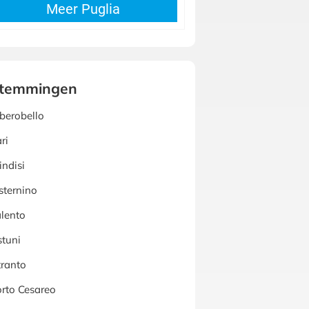
temmingen
berobello
ri
indisi
sternino
lento
tuni
ranto
rto Cesareo