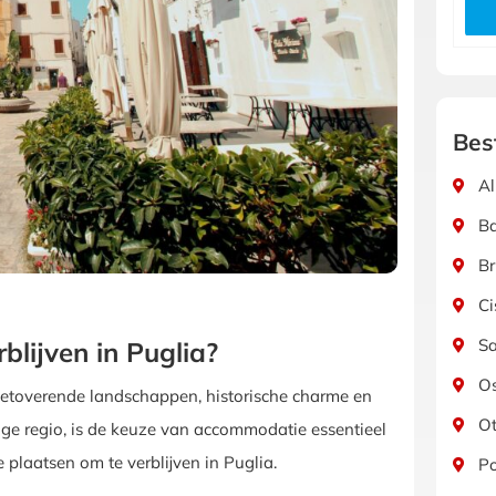
Bes
Al
Ba
Br
Ci
Sa
blijven in Puglia?
Os
n betoverende landschappen, historische charme en
Ot
tige regio, is de keuze van accommodatie essentieel
e plaatsen om te verblijven in Puglia.
Po