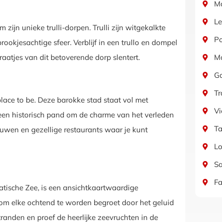
Ma
Le
ijn unieke trulli-dorpen. Trulli zijn witgekalkte
Po
ookjesachtige sfeer. Verblijf in een trullo en dompel
traatjes van dit betoverende dorp slentert.
M
Ga
Tr
lace to be. Deze barokke stad staat vol met
Vi
in een historisch pand om de charme van het verleden
Ta
ouwen en gezellige restaurants waar je kunt
Lo
Sa
F
iatische Zee, is een ansichtkaartwaardige
om elke ochtend te worden begroet door het geluid
randen en proef de heerlijke zeevruchten in de