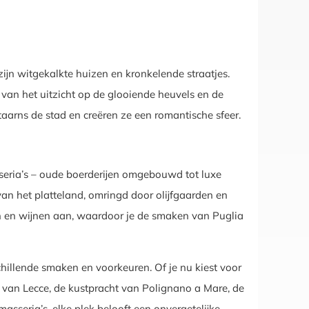
zijn witgekalkte huizen en kronkelende straatjes.
n van het uitzicht op de glooiende heuvels en de
taarns de stad en creëren ze een romantische sfeer.
seria’s – oude boerderijen omgebouwd tot luxe
van het platteland, omringd door olijfgaarden en
n en wijnen aan, waardoor je de smaken van Puglia
hillende smaken en voorkeuren. Of je nu kiest voor
ht van Lecce, de kustpracht van Polignano a Mare, de
masseria’s, elke plek belooft een onvergetelijke