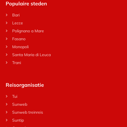
Populaire steden
Bari
Lecce
Polignano a Mare
Fasano
Monopoli
Santa Maria di Leuca
Trani
Reisorganisatie
Tui
Sunweb
Sunweb treinreis
Suntip