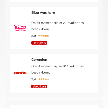
Eliza was here
Op dit moment zijn er 219 vakanties
beschikbaar.
8,9





Bekijken
Corendon
Op dit moment zijn er 911 vakanties
beschikbaar.
9,4





Bekijken