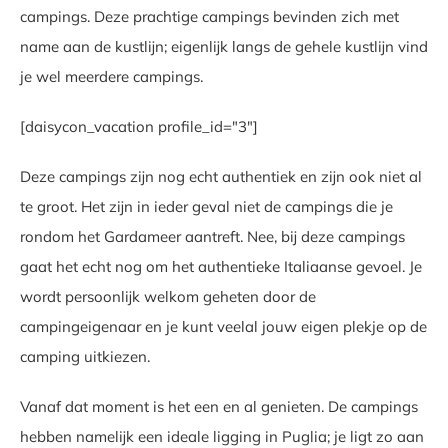
campings. Deze prachtige campings bevinden zich met
name aan de kustlijn; eigenlijk langs de gehele kustlijn vind
je wel meerdere campings.
[daisycon_vacation profile_id="3"]
Deze campings zijn nog echt authentiek en zijn ook niet al
te groot. Het zijn in ieder geval niet de campings die je
rondom het Gardameer aantreft. Nee, bij deze campings
gaat het echt nog om het authentieke Italiaanse gevoel. Je
wordt persoonlijk welkom geheten door de
campingeigenaar en je kunt veelal jouw eigen plekje op de
camping uitkiezen.
Vanaf dat moment is het een en al genieten. De campings
hebben namelijk een ideale ligging in Puglia; je ligt zo aan