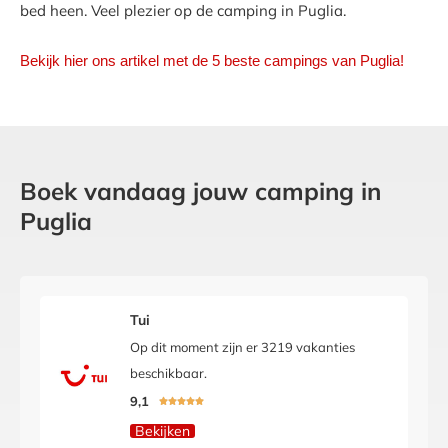
bed heen. Veel plezier op de camping in Puglia.
Bekijk hier ons artikel met de 5 beste campings van Puglia!
Boek vandaag jouw camping in
Puglia
Tui
Op dit moment zijn er 3219 vakanties
beschikbaar.
9,1





Bekijken