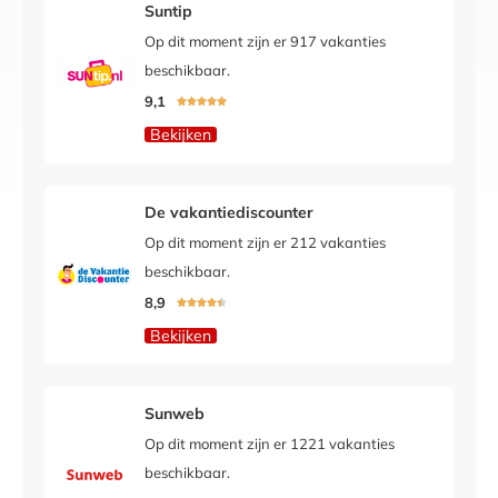
Suntip
Op dit moment zijn er 917 vakanties
beschikbaar.
9,1





Bekijken
De vakantiediscounter
Op dit moment zijn er 212 vakanties
beschikbaar.
8,9





Bekijken
Sunweb
Op dit moment zijn er 1221 vakanties
beschikbaar.