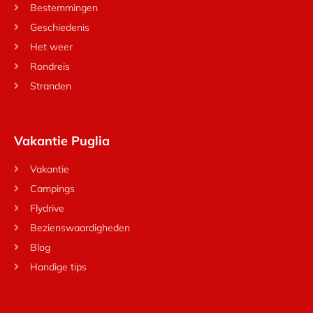
Bestemmingen
Geschiedenis
Het weer
Rondreis
Stranden
Vakantie Puglia
Vakantie
Campings
Flydrive
Bezienswaardigheden
Blog
Handige tips