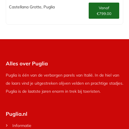
Castellana Grotte, Puglia
Vanaf
€799.00
Alles over Puglia
Puglia is één van de verborgen parels van Italië. In de hiel van
de laars vind je uitgestreken olijven velden en prachtige stadjes.
Puglia is de laatste jaren enorm in trek bij toeristen.
Puglia.nl
Informatie