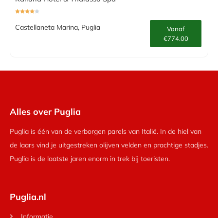
Castellaneta Marina, Puglia
Vanaf
€774.00
Alles over Puglia
Puglia is één van de verborgen parels van Italië. In de hiel van
de laars vind je uitgestreken olijven velden en prachtige stadjes.
Puglia is de laatste jaren enorm in trek bij toeristen.
Puglia.nl
Informatie