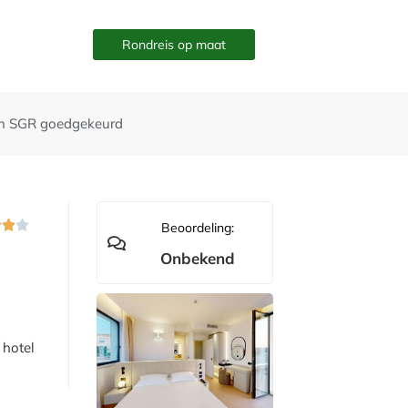
Rondreis op maat
n SGR goedgekeurd



Beoordeling:
Onbekend
 hotel