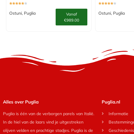
Ostuni, Puglia
Ostuni, Puglia
Vanaf
€989.00
Alles over Puglia
Puglia.nl
Puglia is één van de verborgen parels van Italië.
Informatie
In de hiel van de laars vind je uitgestreken
Bestemming
olijven velden en prachtige stadjes. Puglia is de
Geschiedenis