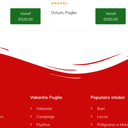
Ostuni, Puglia
Vanaf
Vanaf
€528.00
€550.00
Vakantie Puglia
Populaire steden
Vakantie
Bari
en
Campings
Lecce
Flydrive
Polignano a Mar