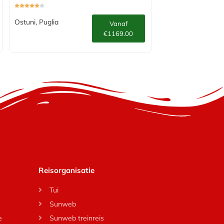
Ostuni, Puglia
Vanaf
€1169.00
Reisorganisatie
Tui
Sunweb
e
Sunweb treinreis