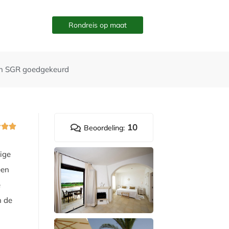
Rondreis op maat
n SGR goedgekeurd
10



Beoordeling:
lige
een
e
n de