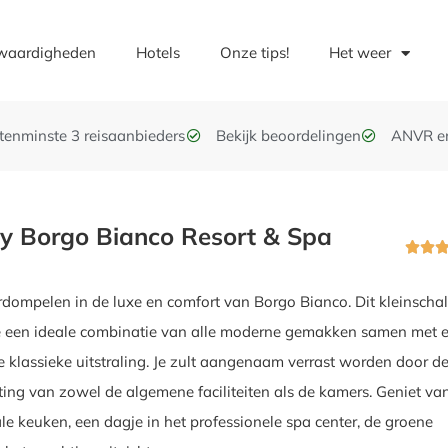
waardigheden
Hotels
Onze tips!
Het weer
t tenminste 3 reisaanbieders
Bekijk beoordelingen
ANVR e
y Borgo Bianco Resort & Spa


rdompelen in de luxe en comfort van Borgo Bianco. Dit kleinscha
je een ideale combinatie van alle moderne gemakken samen met 
 klassieke uitstraling. Je zult aangenaam verrast worden door d
hting van zowel de algemene faciliteiten als de kamers. Geniet va
ale keuken, een dagje in het professionele spa center, de groene