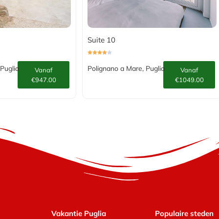
Suite 10
Puglia
Polignano a Mare, Puglia
Vanaf
Vanaf
€947.00
€1049.00
Vakantie Puglia
Populaire steden