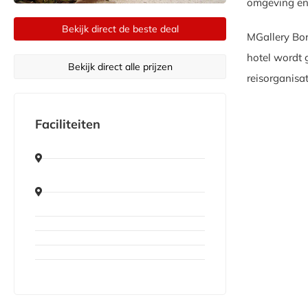
omgeving en 
Bekijk direct de beste deal
MGallery Bor
hotel wordt 
Bekijk direct alle prijzen
reisorganisa
Faciliteiten