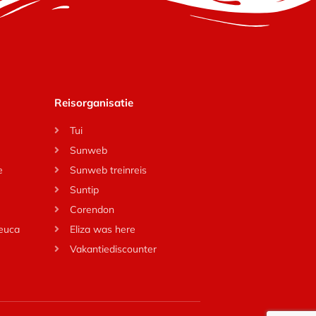
Reisorganisatie
Tui
Sunweb
e
Sunweb treinreis
Suntip
Corendon
Leuca
Eliza was here
Vakantiediscounter