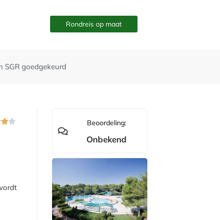
Rondreis op maat
n SGR goedgekeurd



Beoordeling:
Onbekend
wordt