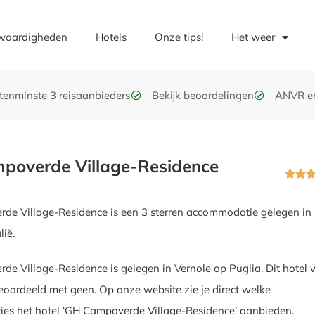
waardigheden
Hotels
Onze tips!
Het weer
t tenminste 3 reisaanbieders
Bekijk beoordelingen
ANVR e
poverde Village-Residence


de Village-Residence is een 3 sterren accommodatie gelegen in
lië.
e Village-Residence is gelegen in Vernole op Puglia. Dit hotel 
oordeeld met geen. Op onze website zie je direct welke
ties het hotel ‘GH Campoverde Village-Residence’ aanbieden.