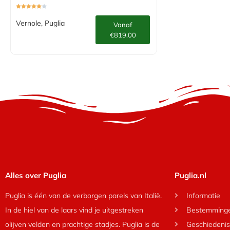
Vernole, Puglia
Vanaf
€819.00
Alles over Puglia
Puglia.nl
Puglia is één van de verborgen parels van Italië.
Informatie
In de hiel van de laars vind je uitgestreken
Bestemming
olijven velden en prachtige stadjes. Puglia is de
Geschiedenis