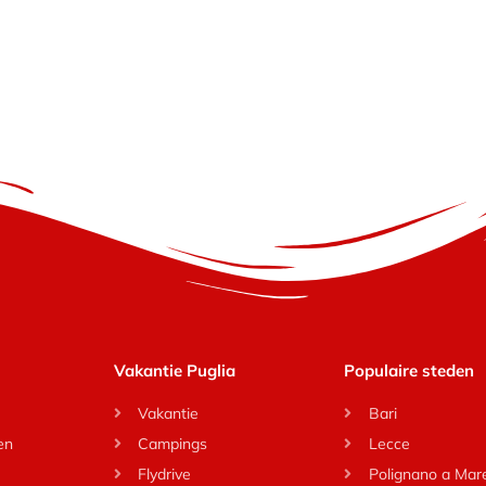
Vakantie Puglia
Populaire steden
Vakantie
Bari
en
Campings
Lecce
Flydrive
Polignano a Mar