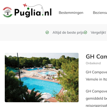
Bestemmingen
Beziens
Altijd de beste prijs
Vergelijk
GH Cam
Onbekend
GH Campover
Vernole in Ita
GH Campoverd
gemiddeld be
reisorganisa