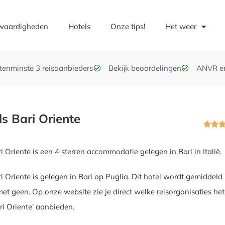
waardigheden
Hotels
Onze tips!
Het weer
t tenminste 3 reisaanbieders
Bekijk beoordelingen
ANVR e
ls Bari Oriente


i Oriente is een 4 sterren accommodatie gelegen in Bari in Italië.
ri Oriente is gelegen in Bari op Puglia. Dit hotel wordt gemiddeld
et geen. Op onze website zie je direct welke reisorganisaties het
ri Oriente’ aanbieden.