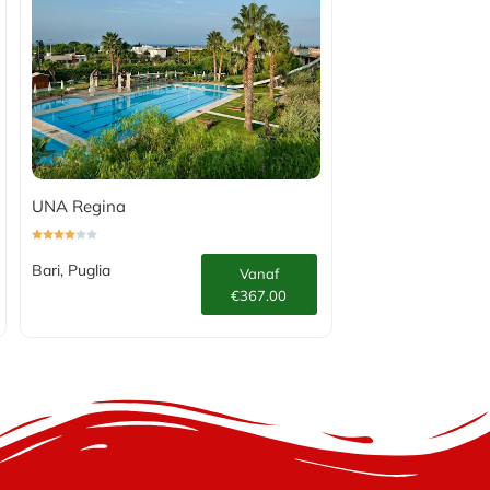
UNA Regina
Bari, Puglia
Vanaf
€367.00