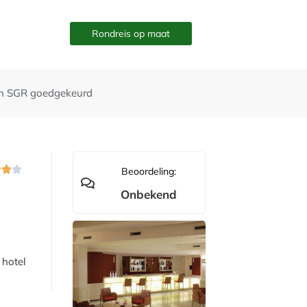
Rondreis op maat
n SGR goedgekeurd



Beoordeling:
Onbekend
 hotel