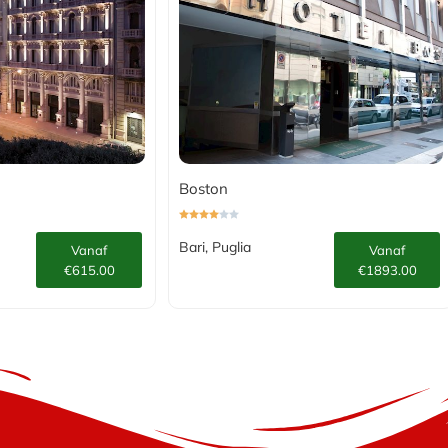
Boston
Bari, Puglia
Vanaf
Vanaf
€615.00
€1893.00