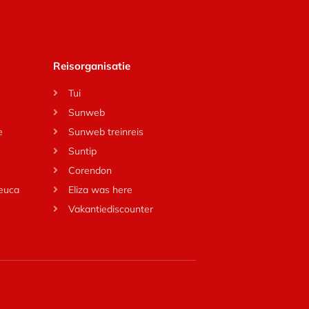
Reisorganisatie
Tui
Sunweb
e
Sunweb treinreis
Suntip
Corendon
Leuca
Eliza was here
Vakantiediscounter