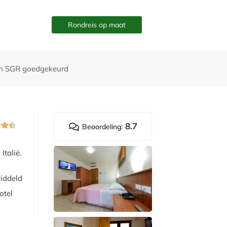
Rondreis op maat
n SGR goedgekeurd
8.7



Beoordeling:
Italië.
middeld
otel