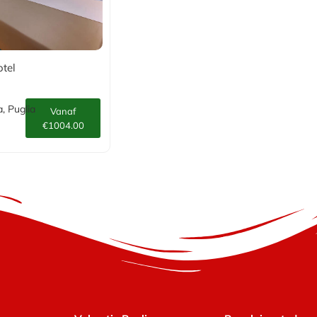
otel
, Puglia
Vanaf
€1004.00