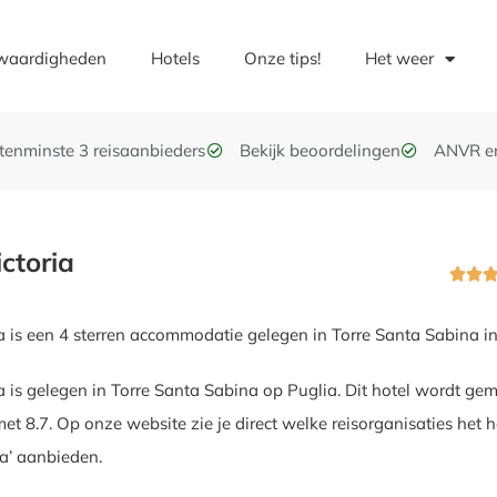
waardigheden
Hotels
Onze tips!
Het weer
t tenminste 3 reisaanbieders
Bekijk beoordelingen
ANVR e
ictoria


a is een 4 sterren accommodatie gelegen in Torre Santa Sabina in 
ia is gelegen in Torre Santa Sabina op Puglia. Dit hotel wordt ge
et 8.7. Op onze website zie je direct welke reisorganisaties het h
ia’ aanbieden.