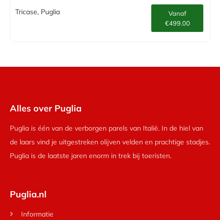
Tricase, Puglia
Vanaf
€499.00
Alles over Puglia
Puglia is één van de verborgen parels van Italië. In de hiel van
de laars vind je uitgestreken olijven velden en prachtige stadjes.
Puglia is de laatste jaren enorm in trek bij toeristen.
Puglia.nl
Informatie