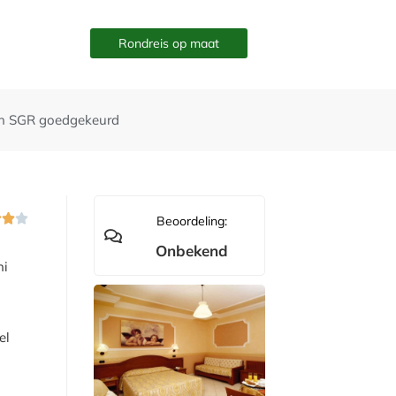
Rondreis op maat
n SGR goedgekeurd



Beoordeling:
Onbekend
ni
el