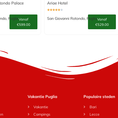
tondo Palace
Ariae Hotel
ndo, Puglia
San Giovanni Rotondo, Puglia
Vanaf
Vanaf
€599.00
€529.00
Vakantie Puglia
Populaire steden
Vakantie
Bari
en
Campings
Lecce