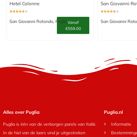
Hotel Colonne
San Giovanni Ro
San Giovanni Rotondo, Puglia
San Giovanni Roto
Vanaf
€559.00
Alles over Puglia
Puglia.nl
Puglia is één van de verborgen parels van Italië.
Informatie
In de hiel van de laars vind je uitgestreken
Bestemming