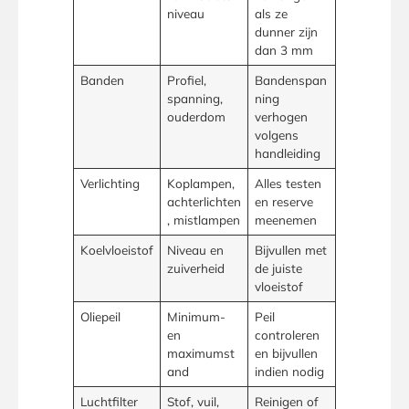
niveau
als ze
dunner zijn
dan 3 mm
Banden
Profiel,
Bandenspan
spanning,
ning
ouderdom
verhogen
volgens
handleiding
Verlichting
Koplampen,
Alles testen
achterlichten
en reserve
, mistlampen
meenemen
Koelvloeistof
Niveau en
Bijvullen met
zuiverheid
de juiste
vloeistof
Oliepeil
Minimum-
Peil
en
controleren
maximumst
en bijvullen
and
indien nodig
Luchtfilter
Stof, vuil,
Reinigen of