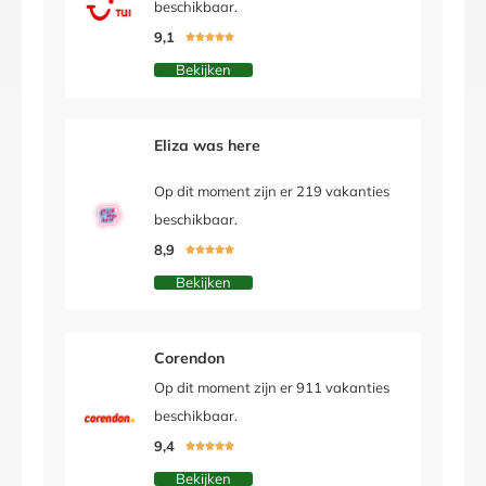
beschikbaar.
9,1





Bekijken
Eliza was here
Op dit moment zijn er 219 vakanties
beschikbaar.
8,9





Bekijken
Corendon
Op dit moment zijn er 911 vakanties
beschikbaar.
9,4





Bekijken